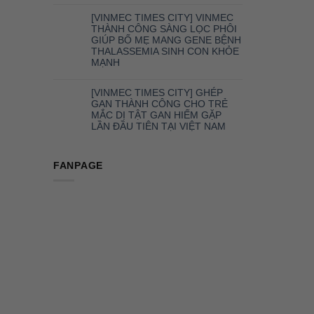
[VINMEC TIMES CITY] VINMEC
THÀNH CÔNG SÀNG LỌC PHÔI
GIÚP BỐ MẸ MANG GENE BỆNH
THALASSEMIA SINH CON KHỎE
MẠNH
[VINMEC TIMES CITY] GHÉP
GAN THÀNH CÔNG CHO TRẺ
MẮC DỊ TẬT GAN HIẾM GẶP
LẦN ĐẦU TIÊN TẠI VIỆT NAM
FANPAGE