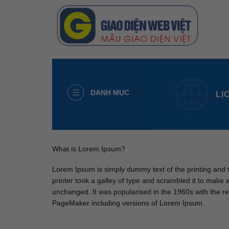
Skip
to
content
DANH MỤC
LỊ
What is Lorem Ipsum?
Lorem Ipsum is simply dummy text of the printing and
printer took a galley of type and scrambled it to make a
unchanged. It was popularised in the 1960s with the r
PageMaker including versions of Lorem Ipsum.