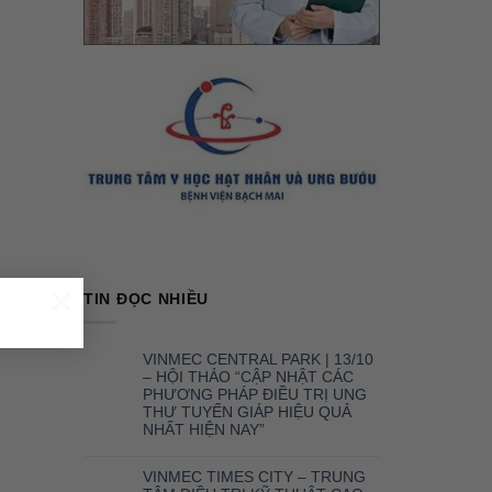
×
TIN ĐỌC NHIỀU
VINMEC CENTRAL PARK | 13/10
– HỘI THẢO “CẬP NHẬT CÁC
PHƯƠNG PHÁP ĐIỀU TRỊ UNG
THƯ TUYẾN GIÁP HIỆU QUẢ
NHẤT HIỆN NAY”
VINMEC TIMES CITY – TRUNG