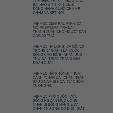
TÂM ĐIỀU TRỊ KỸ THUẬT CAO
BẠI NÃO & TỰ KỶ | 13/10 –
ĐỒNG HÀNH CÙNG CHA MẸ –
CHẠM VÀ KẾT NỐI
[VINMEC CENTRAL PARK] CA
MỔ PHÉP MÀU “TRẢ LẠI”
THANH XUÂN CHO NGƯỜI ĐÀN
ÔNG 30 TUỔI
[VINMEC HẠ LONG] CA MỔ “10
TRONG 1” GIÀNH LẠI CUỘC
SỐNG CHO BỆNH NHÂN UNG
THƯ ĐẠI TRỰC TRÀNG GIAI
ĐOẠN CUỐI
[VINMEC HẢI PHÒNG] THOÁT
CẢNH “CHÂN DÀI, CHÂN NGẮN”
SAU 3 NĂM BỊ HOẠI TỬ CHỎM
XƯƠNG ĐÙI
[VINMEC PHÚ QUỐC] CỨU
SỐNG NGOẠN MỤC CÔNG
NHÂN BỊ BỎNG NẶNG & ĐA
CHẤN THƯƠNG DO ĐIỆN GIẬT