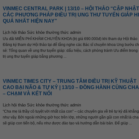
VINMEC CENTRAL PARK | 13/10 – HỘI THẢO “CẬP NHẬ
CÁC PHƯƠNG PHÁP ĐIỀU TRỊ UNG THƯ TUYẾN GIÁP H
QUẢ NHẤT HIỆN NAY”
Lịch hội thảo Sức khỏe thường thức
admin
Ưu đãi MIỄN PHÍ KHÁM CHUYÊN KHOA (trị giá 690.000đ) khi tham dự Hội thảo
Đăng ký tham dự Hội thảo tại để lắng nghe các Bác sĩ chuyên khoa Ung bướu ch
sẻ: Tổng quan về ung thư tuyến giáp: dấu hiệu, cách phòng tránh Ưu điểm trong
trị ung thư tuyến giáp bằng phương ...
VINMEC TIMES CITY – TRUNG TÂM ĐIỀU TRỊ KỸ THUẬT
CAO BẠI NÃO & TỰ KỶ | 13/10 – ĐỒNG HÀNH CÙNG CHA
– CHẠM VÀ KẾT NỐI
Lịch hội thảo Sức khỏe thường thức
admin
“Cha mẹ là thầy cô tuyệt vời nhất của con” – các chuyên gia về trẻ tự kỷ đã khẳng
như vậy. Bởi ngoài những giờ học trên lớp, những người gần gũi con nhất là ch
sẽ giúp con tiến bộ, nếu như được đào tạo và hướng dẫn bài bản. Để giúp ...