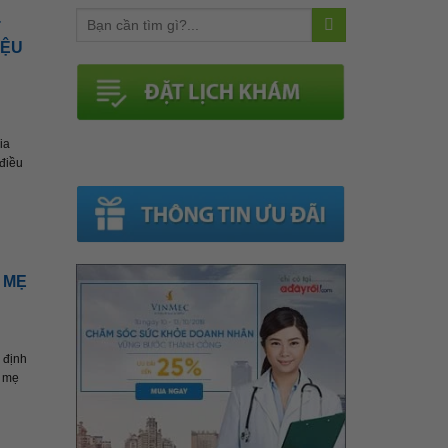
T
IỆU
ia
 điều
 MẸ
 định
a mẹ